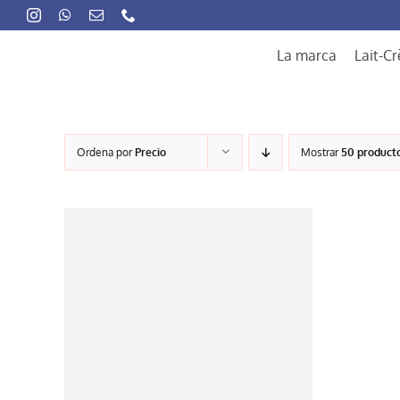
Skip
to
content
La marca
Lait-C
Ordena por
Precio
Mostrar
50 product