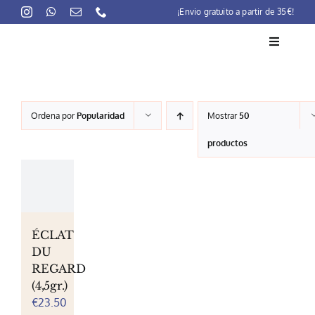
Skip
¡Envio gratuito a partir de 35€!
to
content
Toggle
Navigati
La marca
Ordena por
Popularidad
Mostrar
50
Lait-Crème Concentré
productos
Rutinas
Productos
Preocupaciones
ÉCLAT
DU
Puntos venta
REGARD
(4,5gr.)
Contacto
€
23.50