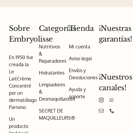
Sobre
Categorías
Tienda
¡Nuestras
Embryolisse
garantías!
Nutritivos
Mi cuenta
&
En 1950 fue
Aviso legal
Reparadores
creada la
Envíos y
Le
Hidratantes
¡Nuestros
Devoluciones
LaitCrème
Limpiadores
Concentré
canales!
Ayuda y
&
por un
soporte
Desmaquillantes
dermatólogo
Parisino.
SECRET DE
MAQUILLEURS®
Un
producto