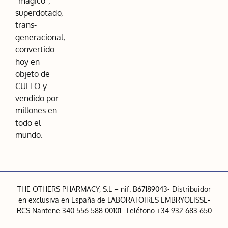
“mágico”,
superdotado,
trans-
generacional,
convertido
hoy en
objeto de
CULTO y
vendido por
millones en
todo el
mundo.
THE OTHERS PHARMACY, S.L – nif. B67189043- Distribuidor
en exclusiva en España de LABORATOIRES EMBRYOLISSE-
RCS Nantene 340 556 588 00101- Teléfono +34 932 683 650