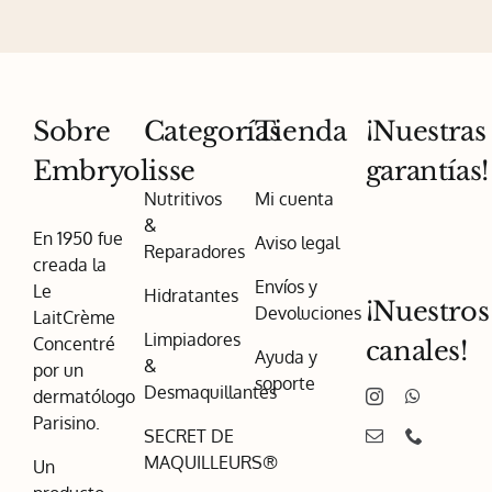
Sobre
Categorías
Tienda
¡Nuestras
Embryolisse
garantías!
Nutritivos
Mi cuenta
&
En 1950 fue
Aviso legal
Reparadores
creada la
Envíos y
Le
Hidratantes
¡Nuestros
Devoluciones
LaitCrème
Limpiadores
Concentré
canales!
Ayuda y
&
por un
soporte
Desmaquillantes
dermatólogo
Parisino.
SECRET DE
MAQUILLEURS®
Un