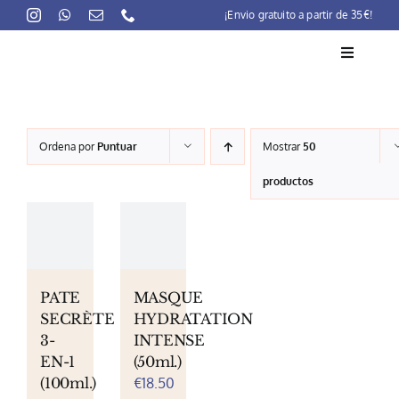
Skip
¡Envio gratuito a partir de 35€!
to
content
Toggle
Navigati
La marca
Ordena por
Puntuar
Mostrar
50
Lait-Crème Concentré
productos
Rutinas
Productos
Preocupaciones
PATE
MASQUE
SECRÈTE
HYDRATATION
Puntos venta
3-
INTENSE
EN-1
(50ml.)
Contacto
(100ml.)
€
18.50