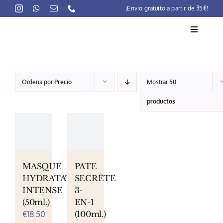
Skip
¡Envio gratuito a partir de 35€!
to
content
Toggle
Navigati
La marca
Ordena por
Precio
Mostrar
50
Lait-Crème Concentré
productos
Rutinas
Productos
Preocupaciones
MASQUE
PATE
HYDRATATION
SECRÈTE
Puntos venta
INTENSE
3-
(50ml.)
EN-1
Contacto
€
18.50
(100ml.)