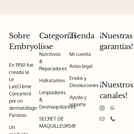
Sobre
Categorías
Tienda
¡Nuestras
Embryolisse
garantías!
Nutritivos
Mi cuenta
&
En 1950 fue
Aviso legal
Reparadores
creada la
Envíos y
Le
Hidratantes
¡Nuestros
Devoluciones
LaitCrème
Limpiadores
Concentré
canales!
Ayuda y
&
por un
soporte
Desmaquillantes
dermatólogo
Parisino.
SECRET DE
MAQUILLEURS®
Un