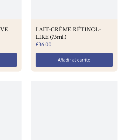
IVE
LAIT-CRÈME RÉTINOL-
LIKE (75ml.)
€
36.00
Añadir al carrito