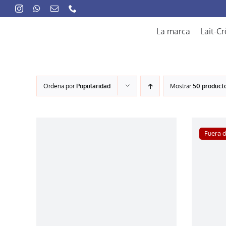
Skip
to
content
La marca
Lait-C
Ordena por
Popularidad
Mostrar
50 product
Fuera 