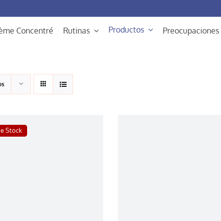
Productos
rème Concentré
Rutinas
Preocupaciones
os
de Stock