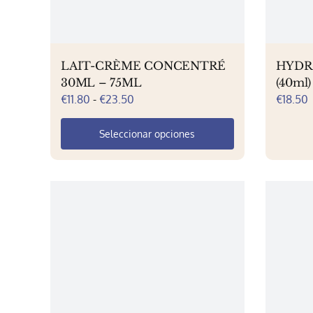
LAIT-CRÈME CONCENTRÉ
HYDR
30ML – 75ML
(40ml)
Rango
€
11.80
-
€
23.50
€
18.50
de
precios:
Seleccionar opciones
desde
Este
€11.80
producto
hasta
tiene
€23.50
múltiples
variantes.
Las
opciones
se
pueden
elegir