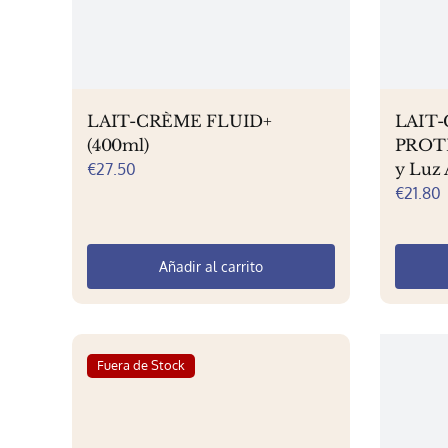
en
la
página
de
producto
LAIT-CRÈME FLUID+
LAIT
(400ml)
PROTE
€
27.50
y Luz 
€
21.80
Añadir al carrito
Fuera de Stock