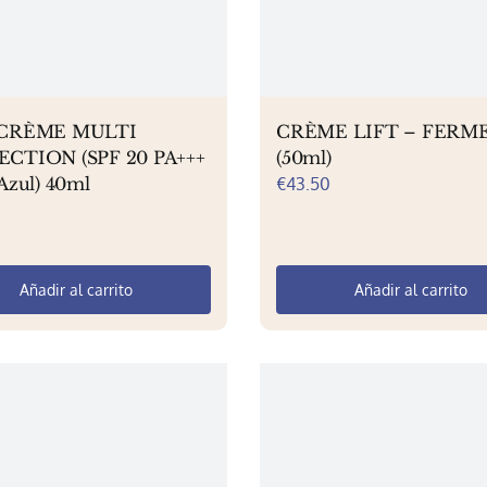
en
la
página
de
producto
-CRÈME MULTI
CRÈME LIFT – FERM
CTION (SPF 20 PA+++
(50ml)
Azul) 40ml
€
43.50
Añadir al carrito
Añadir al carrito