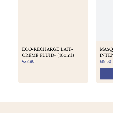
ECO-RECHARGE LAIT-
MASQ
CRÈME FLUID+ (400ml.)
INTEN
€
22.80
€
18.50