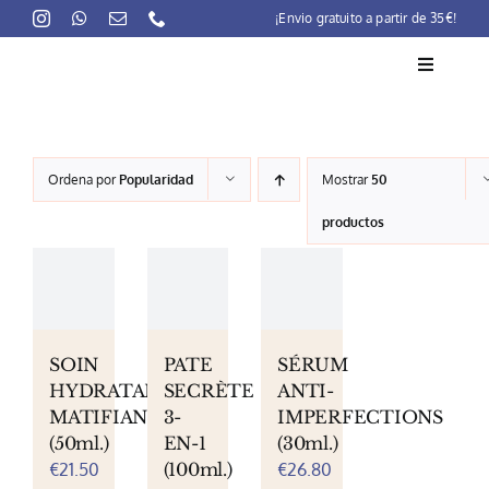
Skip
¡Envio gratuito a partir de 35€!
to
content
Toggle
Navigati
La marca
Ordena por
Popularidad
Mostrar
50
Lait-Crème Concentré
productos
Rutinas
Productos
Preocupaciones
SOIN
PATE
SÉRUM
HYDRATANT
SECRÈTE
ANTI-
Puntos venta
MATIFIANT
3-
IMPERFECTIONS
(50ml.)
EN-1
(30ml.)
Contacto
€
21.50
(100ml.)
€
26.80