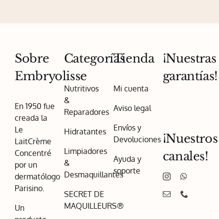
Sobre
Categorías
Tienda
¡Nuestras
Embryolisse
garantías!
Nutritivos
Mi cuenta
&
En 1950 fue
Aviso legal
Reparadores
creada la
Envíos y
Le
Hidratantes
¡Nuestros
Devoluciones
LaitCrème
Limpiadores
Concentré
canales!
Ayuda y
&
por un
soporte
Desmaquillantes
dermatólogo
Parisino.
SECRET DE
MAQUILLEURS®
Un