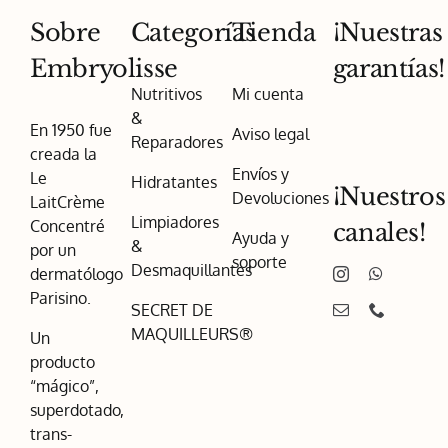
Sobre
Categorías
Tienda
¡Nuestras
Embryolisse
garantías!
Nutritivos
Mi cuenta
&
En 1950 fue
Aviso legal
Reparadores
creada la
Envíos y
Le
Hidratantes
¡Nuestros
Devoluciones
LaitCrème
Limpiadores
Concentré
canales!
Ayuda y
&
por un
soporte
Desmaquillantes
dermatólogo
Parisino.
SECRET DE
MAQUILLEURS®
Un
producto
“mágico”,
superdotado,
trans-