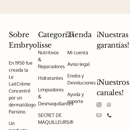
Sobre
Categorías
Tienda
¡Nuestras
Embryolisse
garantías!
Nutritivos
Mi cuenta
&
En 1950 fue
Aviso legal
Reparadores
creada la
Envíos y
Le
Hidratantes
¡Nuestros
Devoluciones
LaitCrème
Limpiadores
Concentré
canales!
Ayuda y
&
por un
soporte
Desmaquillantes
dermatólogo
Parisino.
SECRET DE
MAQUILLEURS®
Un