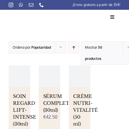
Skip
¡Envio gratuito a partir de 35€!
to
content
Toggle
Navigati
La marca
Ordena por
Popularidad
Mostrar
50
Lait-Crème Concentré
productos
Rutinas
Productos
Preocupaciones
SOIN
SÉRUM
CRÈME
REGARD
COMPLET
NUTRI-
Puntos venta
LIFT-
(30ml)
VITALITÉ
INTENSE
€
42.50
(50
Contacto
(30ml)
ml)