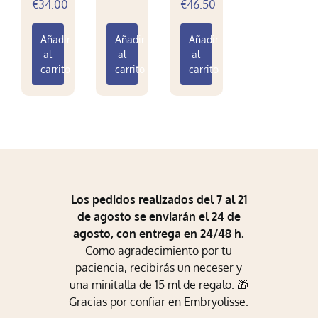
€
34.00
€
46.50
Mi Perfil
Añadir
Añadir
Añadir
Carrito
al
al
al
carrito
carrito
carrito
Los pedidos realizados del 7 al 21
de agosto se enviarán el 24 de
agosto, con entrega en 24/48 h.
Como agradecimiento por tu
paciencia, recibirás un neceser y
una minitalla de 15 ml de regalo. 🎁
Gracias por confiar en Embryolisse.