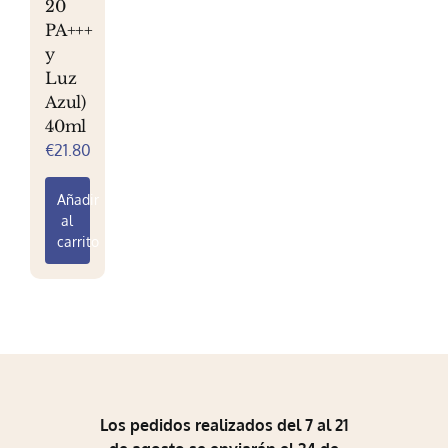
20
Mi Perfil
PA+++
y
Carrito
Luz
Azul)
40ml
€
21.80
Añadir
al
carrito
Los pedidos realizados del 7 al 21