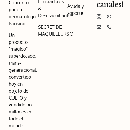
Limpiadores
Concentré
canales!
Ayuda y
&
por un
soporte
Desmaquillantes
dermatólogo
Parisino.
SECRET DE
MAQUILLEURS®
Un
producto
“mágico”,
superdotado,
trans-
generacional,
convertido
hoy en
objeto de
CULTO y
vendido por
millones en
todo el
mundo.