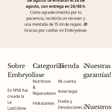
de agosto se enviarán el 24 de
agosto, con entrega en 24/48 h.
Como agradecimiento por tu
paciencia, recibirás un neceser y
una minitalla de 15 ml de regalo. 🎁
Gracias por confiar en Embryolisse.
Sobre
Categorías
Tienda
¡Nuestras
Embryolisse
garantías!
Nutritivos
Mi cuenta
&
En 1950 fue
Aviso legal
Reparadores
creada la
Envíos y
Le
Hidratantes
¡Nuestros
Devoluciones
LaitCrème