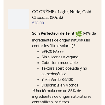
variantes.
Las
opciones
CC CRÈME+ Light, Nude, Gold,
se
Chocolat (30ml.)
pueden
€
28.00
elegir
Soin Perfecteur de Teint
94% de
en
la
ingredientes de origen natural (sin
página
contar los filtros solares)*
de
SPF20 PA+++
producto
Sin siliconas y vegano
Cobertura modulable
Textura aterciopelada y no
comedogénica
Yuka Verde 83/100
Disponible en 4 tonos
*Una fórmula con un 86% de
ingredientes de origen natural si se
contabilizan los filtros.