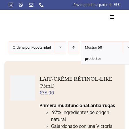
Skip
¡Envio gratuito a partir de 35€!
to
content
Toggle
Navigati
La marca
Ordena por
Popularidad
Mostrar
50
Lait-Crème Concentré
productos
Rutinas
LAIT-CRÈME RÉTINOL-LIKE
Productos
(75ml.)
€
36.00
Preocupaciones
Primera multifuncional antiarrugas
Puntos venta
97% ingredientes de origen
natural
Contacto
Galardonado con una Victoria