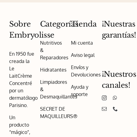
Sobre
Categorías
Tienda
¡Nuestras
Embryolisse
garantías!
Nutritivos
Mi cuenta
&
En 1950 fue
Aviso legal
Reparadores
creada la
Envíos y
Le
Hidratantes
¡Nuestros
Devoluciones
LaitCrème
Limpiadores
Concentré
canales!
Ayuda y
&
por un
soporte
Desmaquillantes
dermatólogo
Parisino.
SECRET DE
MAQUILLEURS®
Un
producto
“mágico”,