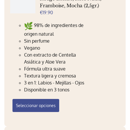
Framboise, Mocha (2,5gr.)
€
19.90
98% de ingredientes de
origen natural
Sin perfume
Vegano
Con extracto de Centella
Asiática y Aloe Vera
Fórmula ultra suave
Textura ligera y cremosa
3 en 1: Labios - Mejillas - Ojos
Disponible en 3 tonos
Este
Seleccionar opciones
producto
tiene
múltiples