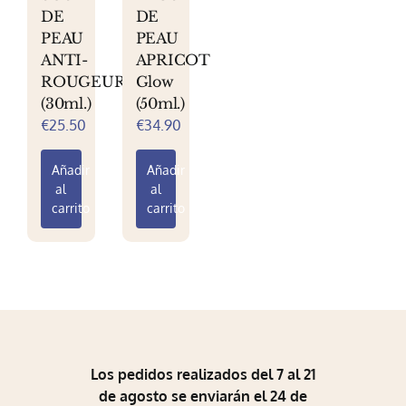
DE
DE
pueden
pueden
PEAU
PEAU
elegir
elegir
ANTI-
APRICOT
en
en
ROUGEURS
Glow
la
la
(30ml.)
(50ml.)
página
página
€
25.50
€
34.90
de
de
producto
producto
Añadir
Añadir
al
al
carrito
carrito
Los pedidos realizados del 7 al 21
de agosto se enviarán el 24 de