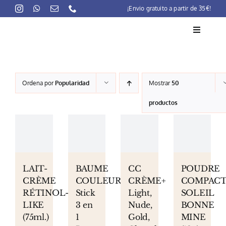
Skip
¡Envio gratuito a partir de 35€!
to
content
Toggle
Navigati
La marca
Ordena por
Popularidad
Mostrar
50
Lait-Crème Concentré
productos
Rutinas
Productos
Preocupaciones
LAIT-
BAUME
CC
POUDRE
CRÈME
COULEUR
CRÈME+
COMPAC
Puntos venta
RÉTINOL-
Stick
Light,
SOLEIL
LIKE
3 en
Nude,
BONNE
Contacto
(75ml.)
1
Gold,
MINE