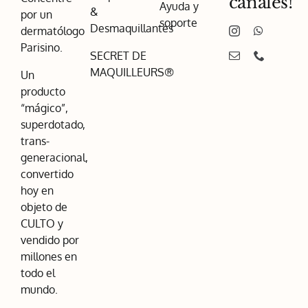
canales!
Ayuda y
&
por un
soporte
Desmaquillantes
dermatólogo
Parisino.
SECRET DE
MAQUILLEURS®
Un
producto
“mágico”,
superdotado,
trans-
generacional,
convertido
hoy en
objeto de
CULTO y
vendido por
millones en
todo el
mundo.