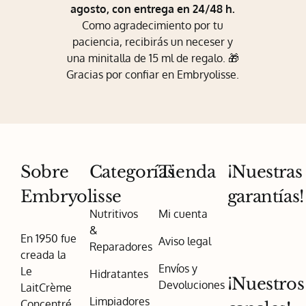
agosto, con entrega en 24/48 h.
Como agradecimiento por tu
paciencia, recibirás un neceser y
una minitalla de 15 ml de regalo. 🎁
Gracias por confiar en Embryolisse.
Sobre
Categorías
Tienda
¡Nuestras
Embryolisse
garantías!
Nutritivos
Mi cuenta
&
En 1950 fue
Aviso legal
Reparadores
creada la
Envíos y
Le
Hidratantes
¡Nuestros
Devoluciones
LaitCrème
Limpiadores
Concentré