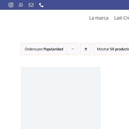
Skip
to
content
La marca
Lait-C
Ordena por
Popularidad
Mostrar
50 product