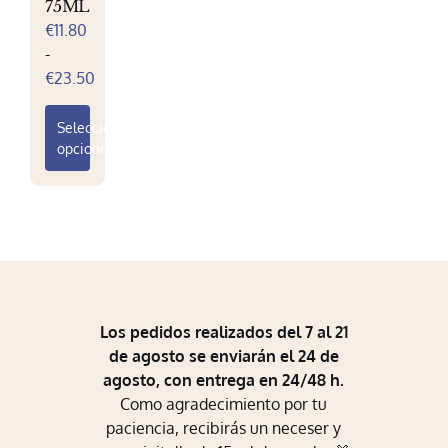
75ML
Mi Perfil
€
11.80
-
Carrito
Rango
€
23.50
de
precios:
Seleccionar
desde
opciones
€11.80
Este
hasta
producto
€23.50
tiene
múltiples
variantes.
Las
opciones
Los pedidos realizados del 7 al 21
se
de agosto se enviarán el 24 de
pueden
agosto, con entrega en 24/48 h.
elegir
Como agradecimiento por tu
en
paciencia, recibirás un neceser y
la