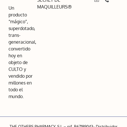
MAQUILLEURS®
Un
producto
“mágico”,
superdotado,
trans-
generacional,
convertido
hoy en
objeto de
CULTO y
vendido por
millones en
todo el
mundo.
THE OTHERS PHARMACY, S.L – nif. B67189043- Distribuidor