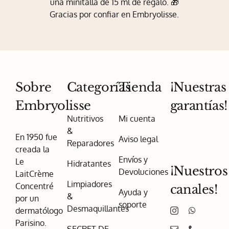
una minitalla de 15 ml de regalo. 🎁
página
Gracias por confiar en Embryolisse.
de
producto
Sobre
Categorías
Tienda
¡Nuestras
Embryolisse
garantías!
Nutritivos
Mi cuenta
&
En 1950 fue
Aviso legal
Reparadores
creada la
Envíos y
Le
Hidratantes
¡Nuestros
Devoluciones
LaitCrème
Limpiadores
Concentré
canales!
Ayuda y
&
por un
soporte
Desmaquillantes
dermatólogo
Parisino.
SECRET DE