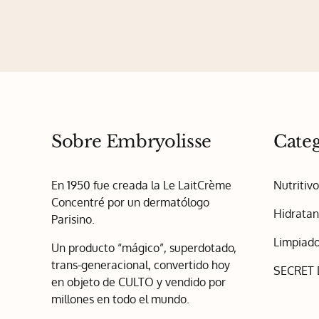
en
la
página
de
producto
Sobre Embryolisse
Categ
En 1950 fue creada la Le LaitCrème
Nutritiv
Concentré por un dermatólogo
Hidratan
Parisino.
Limpiado
Un producto “mágico”, superdotado,
trans-generacional, convertido hoy
SECRET
en objeto de CULTO y vendido por
millones en todo el mundo.