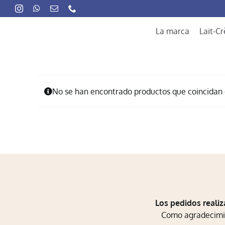
Skip
to
content
La marca
Lait-C
No se han encontrado productos que coincidan c
Los pedidos realiz
Como agradecimien