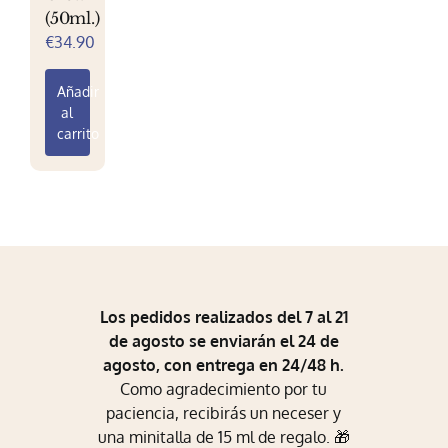
(50ml.)
página
página
€
34.90
de
de
producto
producto
Añadir
al
carrito
Los pedidos realizados del 7 al 21
de agosto se enviarán el 24 de
agosto, con entrega en 24/48 h.
Como agradecimiento por tu
paciencia, recibirás un neceser y
una minitalla de 15 ml de regalo. 🎁