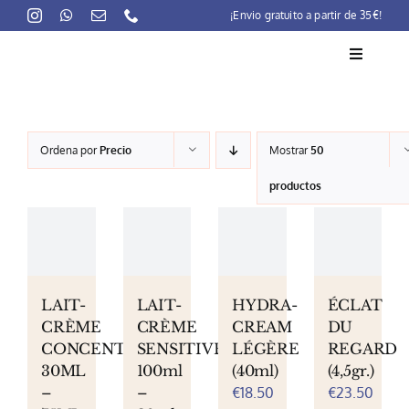
Skip
¡Envio gratuito a partir de 35€!
to
content
Toggle
Navigati
La marca
Ordena por
Precio
Mostrar
50
Lait-Crème Concentré
productos
Rutinas
Productos
Preocupaciones
LAIT-
LAIT-
HYDRA-
ÉCLAT
CRÈME
CRÈME
CREAM
DU
Puntos venta
CONCENTRÉ
SENSITIVE
LÉGÈRE
REGARD
30ML
100ml
(40ml)
(4,5gr.)
Contacto
–
–
€
18.50
€
23.50