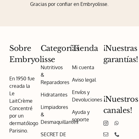
Gracias por confiar en Embryolisse.
Sobre
Categorías
Tienda
¡Nuestras
Embryolisse
garantías!
Nutritivos
Mi cuenta
&
En 1950 fue
Aviso legal
Reparadores
creada la
Envíos y
Le
Hidratantes
¡Nuestros
Devoluciones
LaitCrème
Limpiadores
Concentré
canales!
Ayuda y
&
por un
soporte
Desmaquillantes
dermatólogo
Parisino.
SECRET DE