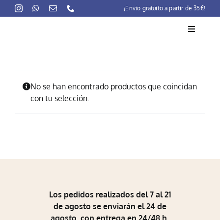
Skip
¡Envio gratuito a partir de 35€!
to
content
Toggle
Navigati
La marca
No se han encontrado productos que coincidan
Lait-Crème Concentré
con tu selección.
Rutinas
Productos
Preocupaciones
Puntos venta
Los pedidos realizados del 7 al 21
Contacto
de agosto se enviarán el 24 de
agosto, con entrega en 24/48 h.