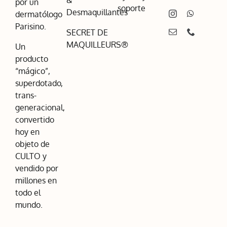
por un
soporte
Desmaquillantes
dermatólogo
Parisino.
SECRET DE
MAQUILLEURS®
Un
producto
“mágico”,
superdotado,
trans-
generacional,
convertido
hoy en
objeto de
CULTO y
vendido por
millones en
todo el
mundo.