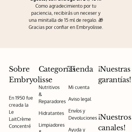
Mi Perfil
Como agradecimiento por tu
paciencia, recibirás un neceser y
Carrito
una minitalla de 15 ml de regalo. 🎁
Gracias por confiar en Embryolisse.
Sobre
Categorías
Tienda
¡Nuestras
Embryolisse
garantías!
Nutritivos
Mi cuenta
&
En 1950 fue
Aviso legal
Reparadores
creada la
Envíos y
Le
Hidratantes
¡Nuestros
Devoluciones
LaitCrème
Limpiadores
Concentré
canales!
Ayuda y
&