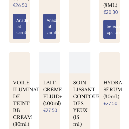
€
26.50
(8ML)
página
página
€
20.30
de
de
producto
producto
Añadir
Añadir
al
al
Seleccionar
carrito
carrito
opciones
Este
producto
tiene
múltiples
variantes.
Las
VOILE
LAIT-
SOIN
HYDRA-
opciones
ILUMINATEUR
CRÈME
LISSANT
SÉRUM
se
DE
FLUID+
CONTOUR
(30ml.)
pueden
TEINT
(400ml)
DES
€
27.50
elegir
BB
€
27.50
YEUX
en
CREAM
(15
la
(30ml.)
ml.)
página