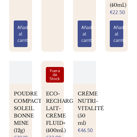
(40ml.)
€
22.50
Añadir
Añadir
Añadir
al
al
al
carrito
carrito
carrito
Fuera
de
Stock
POUDRE
ECO-
CRÈME
COMPACTE
RECHARGE
NUTRI-
SOLEIL
LAIT-
VITALITÉ
BONNE
CRÈME
(50
MINE
FLUID+
ml)
(12g)
(400ml.)
€
46.50