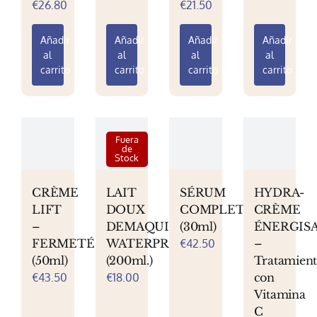
€
26.80
€
21.50
de
producto
Añadir
Añadir
Añadir
Añadir
al
al
al
al
carrito
carrito
carrito
carrito
Fuera
de
Stock
CRÈME
LAIT
SÉRUM
HYDRA-
LIFT
DOUX
COMPLET
CRÈME
–
DEMAQUILLANT
(30ml)
ÉNERGIS
FERMETÉ
WATERPROOF
€
42.50
–
(50ml)
(200ml.)
Tratamien
€
43.50
€
18.00
con
Vitamina
C