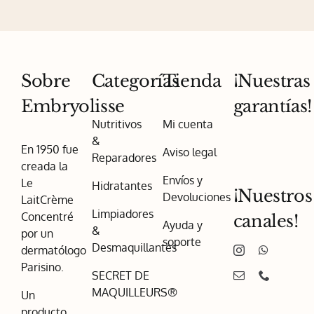
Sobre
Categorías
Tienda
¡Nuestras
Embryolisse
garantías!
Nutritivos
Mi cuenta
&
En 1950 fue
Aviso legal
Reparadores
creada la
Envíos y
Le
Hidratantes
¡Nuestros
Devoluciones
LaitCrème
Limpiadores
Concentré
canales!
Ayuda y
&
por un
soporte
Desmaquillantes
dermatólogo
Parisino.
SECRET DE
MAQUILLEURS®
Un
producto