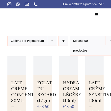
Skip
¡Envio gratuito a partir de 35€!
to
content
Toggle
Navigati
La marca
Ordena por
Popularidad
Mostrar
50
Lait-Crème Concentré
productos
Rutinas
Productos
Preocupaciones
LAIT-
ÉCLAT
HYDRA-
LAIT-
CRÈME
DU
CREAM
CRÈME
Puntos venta
CONCENTRÉ
REGARD
LÉGÈRE
SENSITIV
30ML
(4,5gr.)
(40ml)
100ml
Contacto
–
€
23.50
€
18.50
–