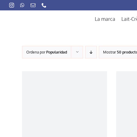
Skip
to
content
La marca
Lait-C
Ordena por
Popularidad
Mostrar
50 product