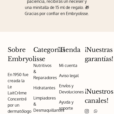
paciencia, recibirás un neceser y
una minitalla de 15 ml de regalo. 🎁
Gracias por confiar en Embryolisse.
Sobre
Categorías
Tienda
¡Nuestras
Embryolisse
garantías!
Nutritivos
Mi cuenta
&
En 1950 fue
Aviso legal
Reparadores
creada la
Envíos y
Le
Hidratantes
¡Nuestros
Devoluciones
LaitCrème
Limpiadores
Concentré
canales!
Ayuda y
&
por un
soporte
Desmaquillantes
dermatólogo