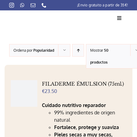
Skip
¡Envio gratuito a partir de 35€!
to
content
Toggle
Navigati
La marca
Ordena por
Popularidad
Mostrar
50
Lait-Crème Concentré
productos
Rutinas
FILADERME ÉMULSION (75ml.)
Productos
€
23.50
Preocupaciones
Cuidado nutritivo reparador
99% ingredientes de origen
Puntos venta
natural
Fortalece, protege y suaviza
Contacto
Pieles secas a muy secas,