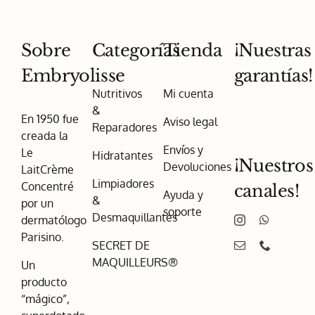
Sobre
Categorías
Tienda
¡Nuestras
Embryolisse
garantías!
Nutritivos
Mi cuenta
&
En 1950 fue
Aviso legal
Reparadores
creada la
Envíos y
Le
Hidratantes
¡Nuestros
Devoluciones
LaitCrème
Limpiadores
Concentré
canales!
Ayuda y
&
por un
soporte
Desmaquillantes
dermatólogo
Parisino.
SECRET DE
MAQUILLEURS®
Un
producto
“mágico”,