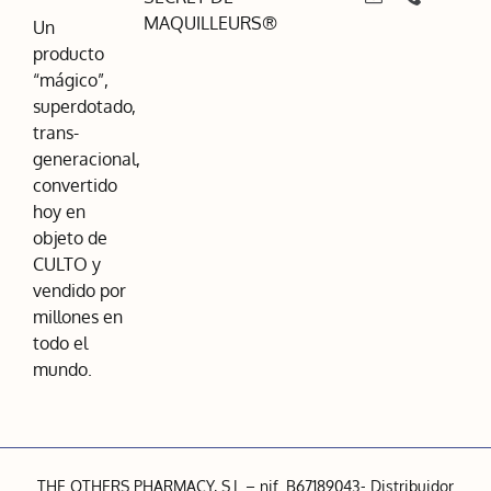
MAQUILLEURS®
Un
producto
“mágico”,
superdotado,
trans-
generacional,
convertido
hoy en
objeto de
CULTO y
vendido por
millones en
todo el
mundo.
THE OTHERS PHARMACY, S.L – nif. B67189043- Distribuidor