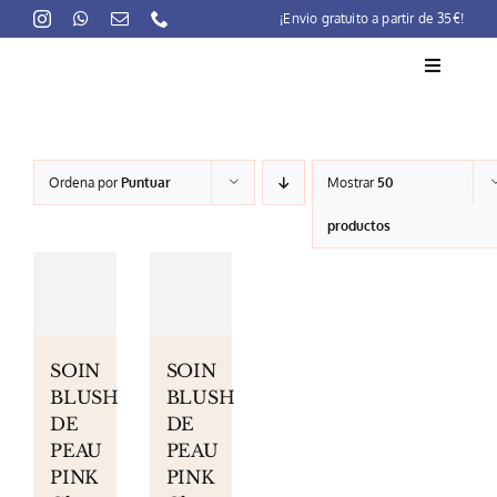
Skip
¡Envio gratuito a partir de 35€!
to
content
Toggle
Navigati
La marca
Ordena por
Puntuar
Mostrar
50
Lait-Crème Concentré
productos
Rutinas
Productos
Preocupaciones
SOIN
SOIN
BLUSH
BLUSH
Puntos venta
DE
DE
PEAU
PEAU
Contacto
PINK
PINK