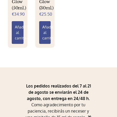
Glow
Glow
Mi Perfil
(50ml.)
(30ml.)
€
34.90
€
25.50
Carrito
Añadir
Añadir
al
al
carrito
carrito
Los pedidos realizados del 7 al 21
de agosto se enviarán el 24 de
agosto, con entrega en 24/48 h.
Como agradecimiento por tu
paciencia, recibirás un neceser y