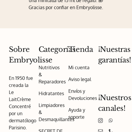
una minitalla de 15 ml de regalo. 🎁
Gracias por confiar en Embryolisse.
Sobre
Categorías
Tienda
¡Nuestras
Embryolisse
garantías!
Nutritivos
Mi cuenta
&
En 1950 fue
Aviso legal
Reparadores
creada la
Envíos y
Le
Hidratantes
¡Nuestros
Devoluciones
LaitCrème
Limpiadores
Concentré
canales!
Ayuda y
&
por un
soporte
Desmaquillantes
dermatólogo
Parisino.
SECRET DE