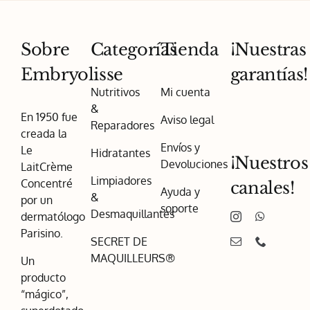
Sobre
Categorías
Tienda
¡Nuestras
Embryolisse
garantías!
Nutritivos
Mi cuenta
&
En 1950 fue
Aviso legal
Reparadores
creada la
Envíos y
Le
Hidratantes
¡Nuestros
Devoluciones
LaitCrème
Limpiadores
Concentré
canales!
Ayuda y
&
por un
soporte
Desmaquillantes
dermatólogo
Parisino.
SECRET DE
MAQUILLEURS®
Un
producto
“mágico”,