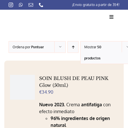
Skip
¡Envio gratuito a partir de 35€!
to
content
Toggle
Navigati
La marca
Ordena por
Puntuar
Mostrar
50
Lait-Crème Concentré
productos
Rutinas
SOIN BLUSH DE PEAU PINK
Productos
Glow (50ml.)
€
34.90
Preocupaciones
Nuevo 2023.
Crema
antifatiga
con
Puntos venta
efecto inmediato
96% ingredientes de origen
Contacto
natural