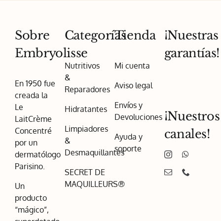
Sobre
Categorías
Tienda
¡Nuestras
Embryolisse
garantías!
Nutritivos
Mi cuenta
&
En 1950 fue
Aviso legal
Reparadores
creada la
Envíos y
Le
Hidratantes
¡Nuestros
Devoluciones
LaitCrème
Limpiadores
Concentré
canales!
Ayuda y
&
por un
soporte
Desmaquillantes
dermatólogo
Parisino.
SECRET DE
MAQUILLEURS®
Un
producto
“mágico”,