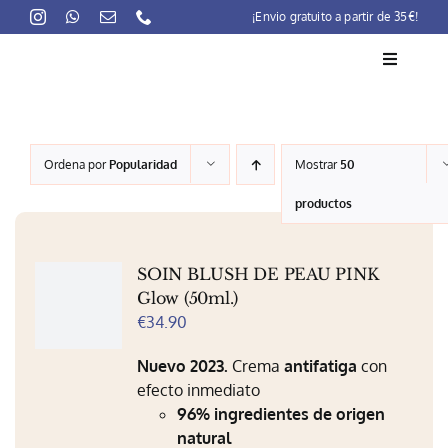
Skip
¡Envio gratuito a partir de 35€!
to
content
Toggle
Navigati
La marca
Ordena por
Popularidad
Mostrar
50
Lait-Crème Concentré
productos
Rutinas
SOIN BLUSH DE PEAU PINK
Productos
Glow (50ml.)
€
34.90
Preocupaciones
Nuevo 2023.
Crema
antifatiga
con
Puntos venta
efecto inmediato
96% ingredientes de origen
Contacto
natural