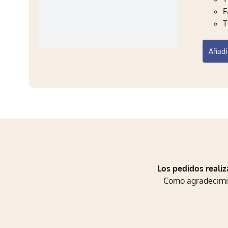
F
T
Añadir
Los pedidos realiz
Como agradecimien