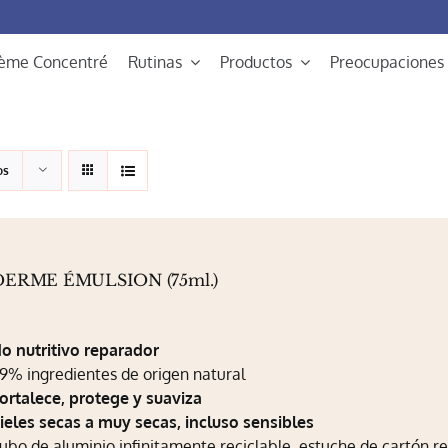
rème Concentré
Rutinas
Productos
Preocupaciones
os
DERME ÉMULSION (75ml.)
0
o nutritivo reparador
9% ingredientes de origen natural
ortalece, protege y suaviza
ieles secas a muy secas, incluso sensibles
ubo de aluminio infinitamente reciclable, estuche de cartón re