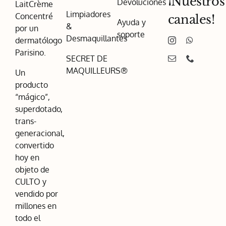
¡Nuestros
Devoluciones
LaitCrème
Limpiadores
Concentré
canales!
Ayuda y
&
por un
soporte
Desmaquillantes
dermatólogo
Parisino.
SECRET DE
MAQUILLEURS®
Un
producto
“mágico”,
superdotado,
trans-
generacional,
convertido
hoy en
objeto de
CULTO y
vendido por
millones en
todo el