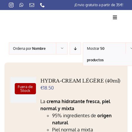
Skip
¡Envio gratuito a partir de 35€!
to
content
Toggle
Navigati
La marca
Ordena por
Nombre
Mostrar
50
Lait-Crème Concentré
productos
Rutinas
HYDRA-CREAM LÉGÈRE (40ml)
Productos
Fuera de
€
18.50
Stock
Preocupaciones
La
crema hidratante fresca, piel
normal y mixta
Puntos venta
95% ingredientes de
origen
natural
Contacto
Piel normal a mixta