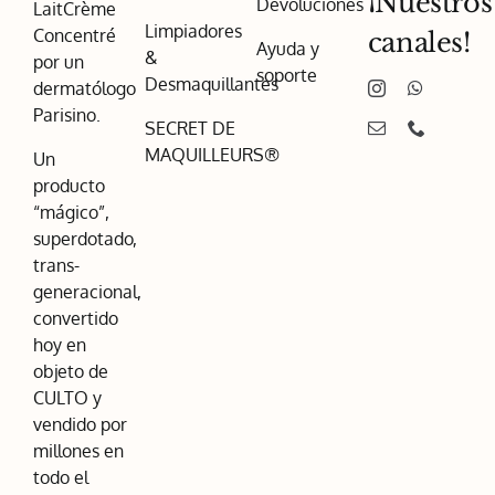
¡Nuestros
Devoluciones
LaitCrème
Limpiadores
Concentré
canales!
Ayuda y
&
por un
soporte
Desmaquillantes
dermatólogo
Parisino.
SECRET DE
MAQUILLEURS®
Un
producto
“mágico”,
superdotado,
trans-
generacional,
convertido
hoy en
objeto de
CULTO y
vendido por
millones en
todo el