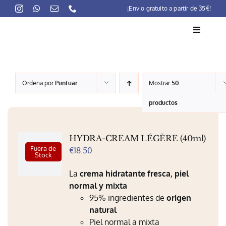
Skip
¡Envio gratuito a partir de 35€!
to
content
Toggle
Navigati
La marca
Ordena por
Puntuar
Mostrar
50
Lait-Crème Concentré
productos
Rutinas
HYDRA-CREAM LÉGÈRE (40ml)
Productos
Fuera de
€
18.50
Stock
Preocupaciones
La
crema hidratante fresca, piel
normal y mixta
Puntos venta
95% ingredientes de
origen
natural
Contacto
Piel normal a mixta