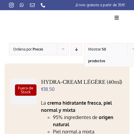
Skip
¡Envio gratuito a partir de 35€!
to
content
Toggle
Navigati
La marca
Ordena por
Precio
Mostrar
50
Lait-Crème Concentré
productos
Rutinas
HYDRA-CREAM LÉGÈRE (40ml)
Productos
Fuera de
€
18.50
Stock
Preocupaciones
La
crema hidratante fresca, piel
normal y mixta
Puntos venta
95% ingredientes de
origen
natural
Contacto
Piel normal a mixta