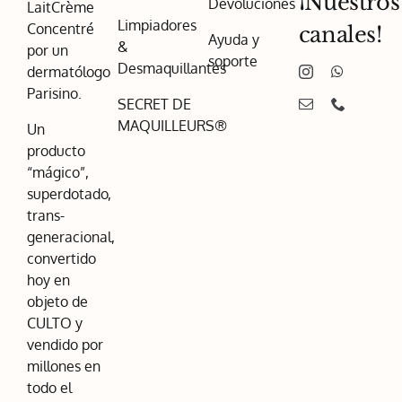
¡Nuestros
Devoluciones
LaitCrème
Limpiadores
Concentré
canales!
Ayuda y
&
por un
soporte
Desmaquillantes
dermatólogo
Parisino.
SECRET DE
MAQUILLEURS®
Un
producto
“mágico”,
superdotado,
trans-
generacional,
convertido
hoy en
objeto de
CULTO y
vendido por
millones en
todo el