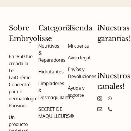
Sobre
Categorías
Tienda
¡Nuestras
Embryolisse
garantías!
Nutritivos
Mi cuenta
&
En 1950 fue
Aviso legal
Reparadores
creada la
Envíos y
Le
Hidratantes
¡Nuestros
Devoluciones
LaitCrème
Limpiadores
Concentré
canales!
Ayuda y
&
por un
soporte
Desmaquillantes
dermatólogo
Parisino.
SECRET DE
MAQUILLEURS®
Un
producto