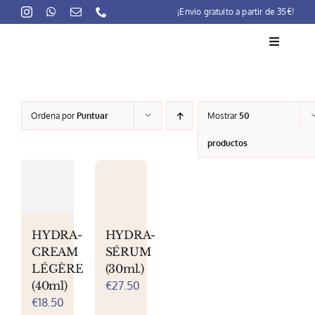
Skip
¡Envio gratuito a partir de 35€!
to
content
Toggle
Navigati
La marca
Ordena por
Puntuar
Mostrar
50
Lait-Crème Concentré
productos
Rutinas
Productos
Preocupaciones
HYDRA-
HYDRA-
CREAM
SÉRUM
Puntos venta
LÉGÈRE
(30ml.)
(40ml)
€
27.50
Contacto
€
18.50