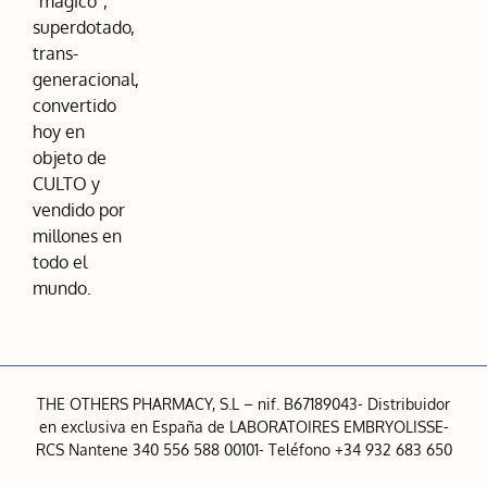
“mágico”,
superdotado,
trans-
generacional,
convertido
hoy en
objeto de
CULTO y
vendido por
millones en
todo el
mundo.
THE OTHERS PHARMACY, S.L – nif. B67189043- Distribuidor
en exclusiva en España de LABORATOIRES EMBRYOLISSE-
RCS Nantene 340 556 588 00101- Teléfono +34 932 683 650