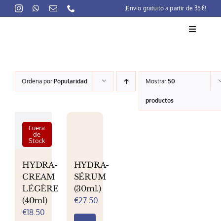
Skip
¡Envio gratuito a partir de 35€!
to
content
Toggle
Navigati
La marca
Ordena por
Popularidad
Mostrar
50
Lait-Crème Concentré
productos
Rutinas
Fuera
de
Productos
Stock
Preocupaciones
HYDRA-
HYDRA-
CREAM
SÉRUM
Puntos venta
LÉGÈRE
(30ml.)
(40ml)
€
27.50
Contacto
€
18.50