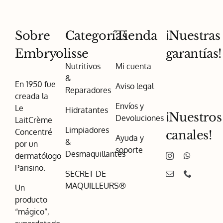
Sobre
Categorías
Tienda
¡Nuestras
Embryolisse
garantías!
Nutritivos
Mi cuenta
&
En 1950 fue
Aviso legal
Reparadores
creada la
Envíos y
Le
Hidratantes
¡Nuestros
Devoluciones
LaitCrème
Limpiadores
Concentré
canales!
Ayuda y
&
por un
soporte
Desmaquillantes
dermatólogo
Parisino.
SECRET DE
MAQUILLEURS®
Un
producto
“mágico”,