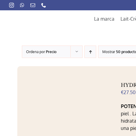
Skip
to
content
La marca
Lait-C
Ordena por
Precio
Mostrar
50 product
HYDR
€
27.50
POTEN
piel . 
hidrat
una pie