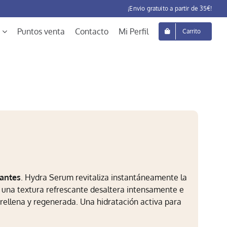
¡Envio gratuito a partir de 35€!
Puntos venta
Contacto
Mi Perfil
Carrito
tantes
. Hydra Serum revitaliza instantáneamente la
una textura refrescante desaltera intensamente e
á rellena y regenerada. Una hidratación activa para