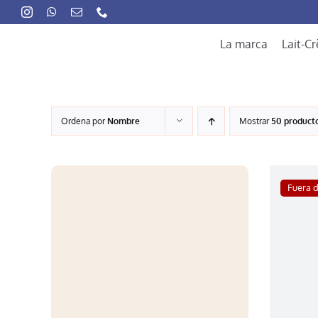
Skip
to
content
La marca
Lait-C
Ordena por
Nombre
Mostrar
50 product
Fuera 