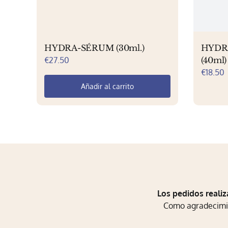
HYDRA-SÉRUM (30ml.)
HYDR
€
27.50
(40ml)
€
18.50
Añadir al carrito
Los pedidos realiz
Como agradecimien