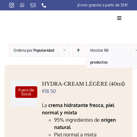
Skip
¡Envio gratuito a partir de 35€!
to
content
Toggle
Navigati
La marca
Ordena por
Popularidad
Mostrar
50
Lait-Crème Concentré
productos
Rutinas
HYDRA-CREAM LÉGÈRE (40ml)
Productos
Fuera de
€
18.50
Stock
Preocupaciones
La
crema hidratante fresca, piel
normal y mixta
Puntos venta
95% ingredientes de
origen
natural
Contacto
Piel normal a mixta