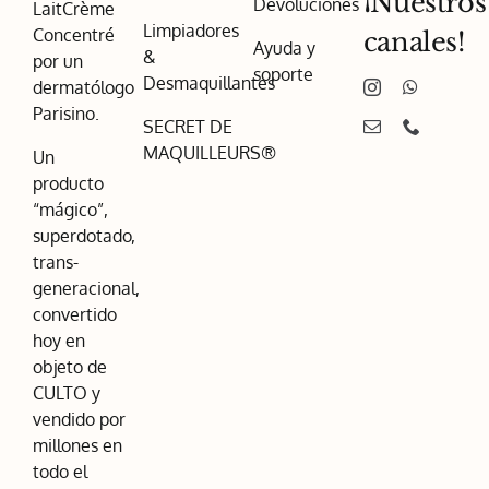
¡Nuestros
Devoluciones
LaitCrème
Limpiadores
Concentré
canales!
Ayuda y
&
por un
soporte
Desmaquillantes
dermatólogo
Parisino.
SECRET DE
MAQUILLEURS®
Un
producto
“mágico”,
superdotado,
trans-
generacional,
convertido
hoy en
objeto de
CULTO y
vendido por
millones en
todo el