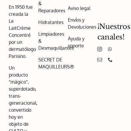
&
En 1950 fue
Aviso legal
Reparadores
creada la
Envíos y
Le
Hidratantes
¡Nuestros
Devoluciones
LaitCrème
Limpiadores
Concentré
canales!
Ayuda y
&
por un
soporte
Desmaquillantes
dermatólogo
Parisino.
SECRET DE
MAQUILLEURS®
Un
producto
“mágico”,
superdotado,
trans-
generacional,
convertido
hoy en
objeto de