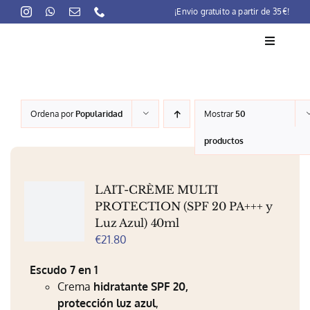
Skip
¡Envio gratuito a partir de 35€!
to
content
Toggle
Navigati
La marca
Ordena por
Popularidad
Mostrar
50
Lait-Crème Concentré
productos
Rutinas
LAIT-CRÈME MULTI
Productos
PROTECTION (SPF 20 PA+++ y
Luz Azul) 40ml
Preocupaciones
€
21.80
Puntos venta
Escudo 7 en 1
Crema
hidratante SPF 20,
Contacto
protección luz azul
,