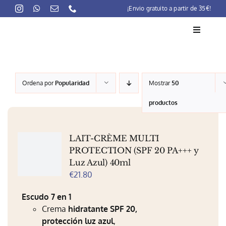
Skip
¡Envio gratuito a partir de 35€!
to
content
Toggle
Navigati
La marca
Ordena por
Popularidad
Mostrar
50
Lait-Crème Concentré
productos
Rutinas
LAIT-CRÈME MULTI
Productos
PROTECTION (SPF 20 PA+++ y
Luz Azul) 40ml
Preocupaciones
€
21.80
Puntos venta
Escudo 7 en 1
Crema
hidratante SPF 20,
Contacto
protección luz azul
,