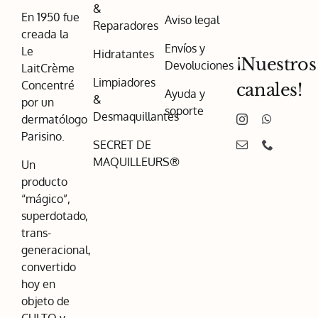
&
En 1950 fue
Aviso legal
Reparadores
creada la
Envíos y
Le
Hidratantes
¡Nuestros
Devoluciones
LaitCrème
Limpiadores
Concentré
canales!
Ayuda y
&
por un
soporte
Desmaquillantes
dermatólogo
Parisino.
SECRET DE
MAQUILLEURS®
Un
producto
“mágico”,
superdotado,
trans-
generacional,
convertido
hoy en
objeto de