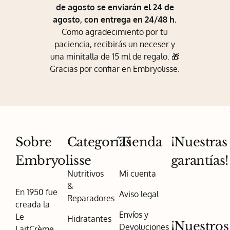
de agosto se enviarán el 24 de
agosto, con entrega en 24/48 h.
Como agradecimiento por tu
paciencia, recibirás un neceser y
una minitalla de 15 ml de regalo. 🎁
Gracias por confiar en Embryolisse.
Sobre
Categorías
Tienda
¡Nuestras
Embryolisse
garantías!
Nutritivos
Mi cuenta
&
En 1950 fue
Aviso legal
Reparadores
creada la
Envíos y
Le
Hidratantes
¡Nuestros
Devoluciones
LaitCrème