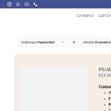
Skip
to
content
La marca
Lait-C
Ordena por
Popularidad
Mostrar
50 product
FILA
€
23.5
Cuidad
9
F
P
T