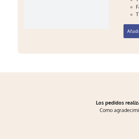
F
T
Añadir
Los pedidos realiz
Como agradecimien