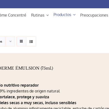
Productos
rème Concentré
Rutinas
Preocupaciones
os
DERME ÉMULSION (75ml.)
0
o nutritivo reparador
9% ingredientes de origen natural
ortalece, protege y suaviza
ieles secas a muy secas, incluso sensibles
ubo de aluminio infinitamente reciclable, estuche de cartón re