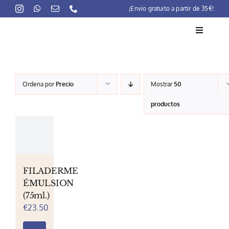
Skip
¡Envio gratuito a partir de 35€!
to
content
Toggle
Navigati
La marca
Ordena por
Precio
Mostrar
50
Lait-Crème Concentré
productos
Rutinas
Productos
Preocupaciones
FILADERME
ÉMULSION
Puntos venta
(75ml.)
€
23.50
Contacto