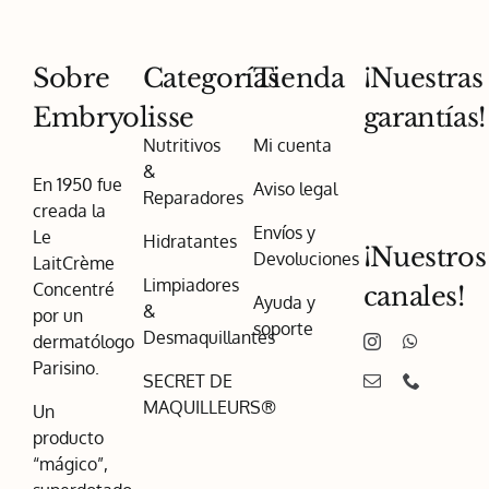
Sobre
Categorías
Tienda
¡Nuestras
Embryolisse
garantías!
Nutritivos
Mi cuenta
&
En 1950 fue
Aviso legal
Reparadores
creada la
Envíos y
Le
Hidratantes
¡Nuestros
Devoluciones
LaitCrème
Limpiadores
Concentré
canales!
Ayuda y
&
por un
soporte
Desmaquillantes
dermatólogo
Parisino.
SECRET DE
MAQUILLEURS®
Un
producto
“mágico”,