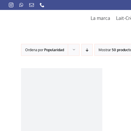
Skip
to
content
La marca
Lait-C
Ordena por
Popularidad
Mostrar
50 product