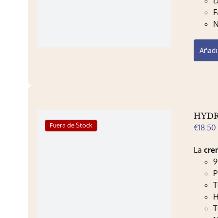
D
F
N
Añadir
HYDR
Fuera de Stock
€
18.50
La
crem
9
P
T
H
T