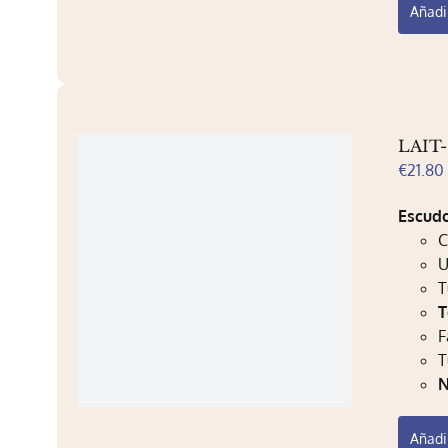
Añadir
LAIT-
€
21.80
Escudo
U
T
T
F
T
N
Añadir