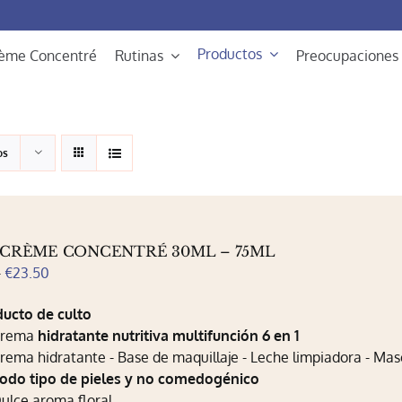
Productos
rème Concentré
Rutinas
Preocupaciones
os
-CRÈME CONCENTRÉ 30ML – 75ML
Rango
-
€
23.50
de
ducto de culto
precios:
Crema
hidratante nutritiva multifunción 6 en 1
desde
rema hidratante - Base de maquillaje - Leche limpiadora - Masc
€11.80
odo tipo de pieles y no comedogénico
hasta
ulce aroma floral
€23.50