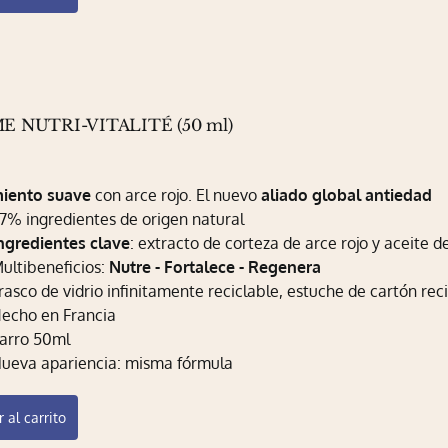
E NUTRI-VITALITÉ (50 ml)
0
miento suave
con arce rojo. El nuevo
aliado global antiedad
7% ingredientes de origen natural
ngredientes clave
: extracto de corteza de arce rojo y aceite
ultibeneficios:
Nutre - Fortalece - Regenera
rasco de vidrio infinitamente reciclable, estuche de cartón rec
echo en Francia
arro 50ml
ueva apariencia: misma fórmula
 al carrito