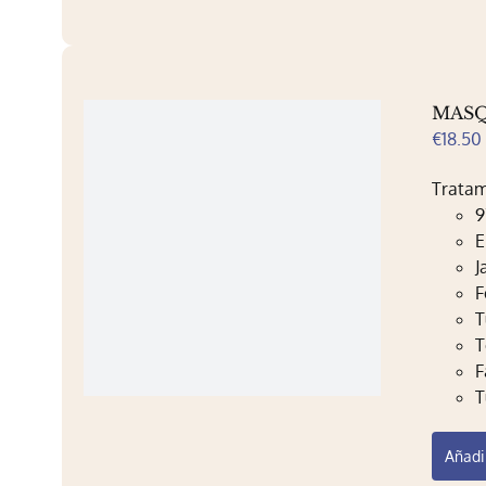
MASQ
€
18.50
Tratam
9
E
J
F
T
T
F
T
Añadir