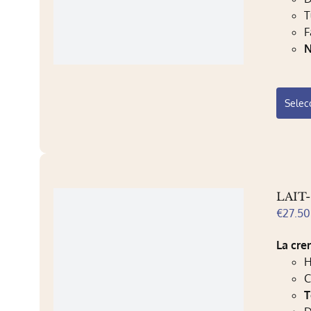
T
F
N
Selec
LAIT
€
27.50
La cre
H
C
T