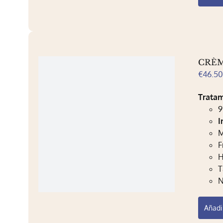
CRÈM
€
46.5
Trata
9
I
M
F
H
T
N
Añadir