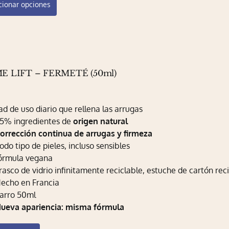
cionar opciones
producto
tiene
múltiples
variantes.
Las
opciones
E LIFT – FERMETÉ (50ml)
se
0
pueden
ad de uso diario que rellena las arrugas
elegir
5% ingredientes de
en
origen natural
orrección continua de arrugas y firmeza
la
odo tipo de pieles, incluso sensibles
página
órmula vegana
de
rasco de vidrio infinitamente reciclable, estuche de cartón rec
producto
echo en Francia
arro 50ml
ueva apariencia: misma fórmula