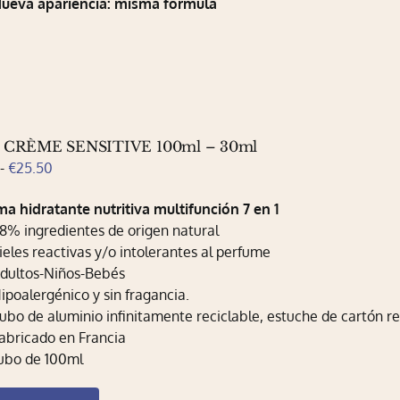
ueva apariencia: misma fórmula
 CRÈME SENSITIVE 100ml – 30ml
Rango
-
€
25.50
de
ma hidratante nutritiva multifunción 7 en 1
precios:
8% ingredientes de origen natural
desde
ieles reactivas y/o intolerantes al perfume
€12.80
dultos-Niños-Bebés
hasta
ipoalergénico y sin fragancia.
€25.50
ubo de aluminio infinitamente reciclable, estuche de cartón re
abricado en Francia
ubo de 100ml
Este