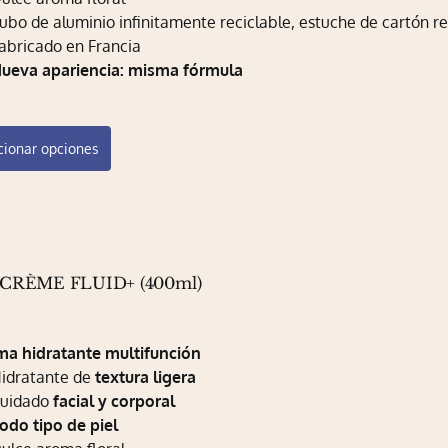
ubo de aluminio infinitamente reciclable, estuche de cartón re
abricado en Francia
ueva apariencia: misma fórmula
Este
cionar opciones
producto
tiene
múltiples
variantes.
Las
opciones
-CRÈME FLUID+ (400ml)
se
pueden
ma hidratante multifunción
elegir
idratante de
textura ligera
en
uidado
facial y corporal
la
odo tipo de piel
página