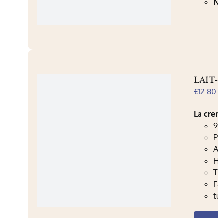
N
LAIT-
€
12.80
La cre
9
P
A
H
T
F
t