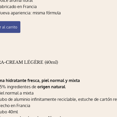
ulce aroma floral
de
abricado en Francia
producto
ueva apariencia: misma fórmula
 al carrito
A-CREAM LÉGÈRE (40ml)
a hidratante fresca, piel normal y mixta
5% ingredientes de
origen natural
iel normal a mixta
ubo de aluminio infinitamente reciclable, estuche de cartón re
echo en Francia
ubo 40ml