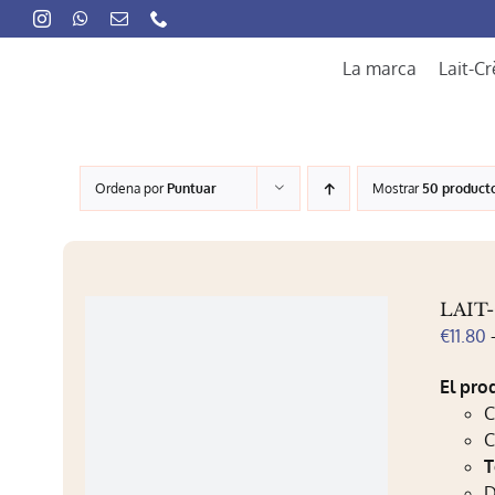
Skip
to
content
La marca
Lait-C
Ordena por
Puntuar
Mostrar
50 product
LAIT
€
11.80
El pro
C
T
D