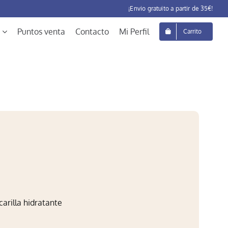
¡Envio gratuito a partir de 35€!
Puntos venta
Contacto
Mi Perfil
Carrito
arilla hidratante