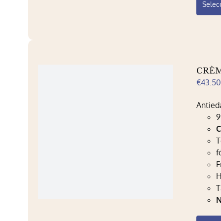
Selec
CRÈM
€
43.5
Antied
9
C
T
f
F
H
T
N